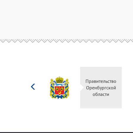
Министерство
Правительство
культуры
Оренбургской
Российской
области
федерации