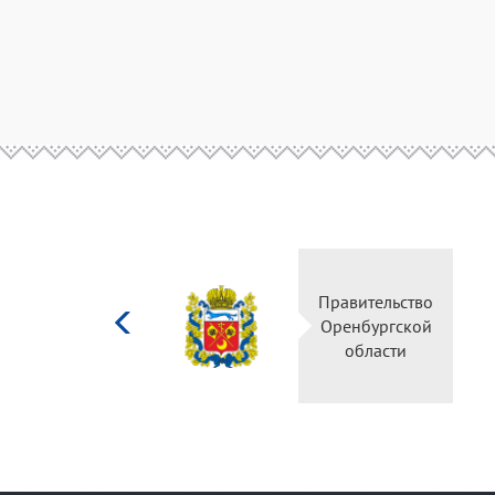
Министерство
Правительство
культуры
Оренбургской
Российской
области
федерации