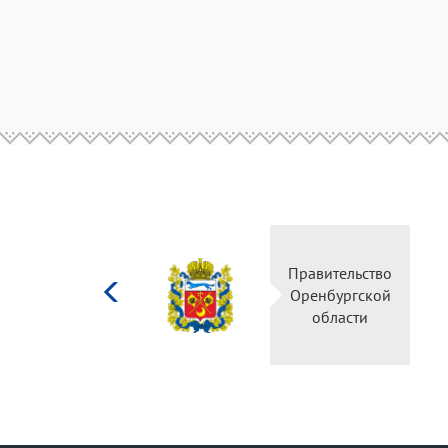
Министерство
Правительство
культуры
Оренбургской
Российской
области
федерации