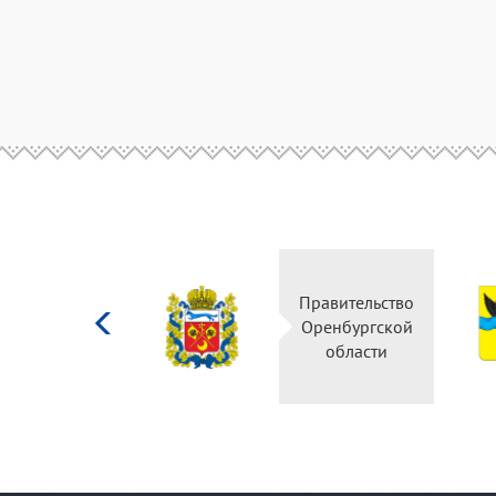
Министерство
Правительство
культуры
Оренбургской
Российской
области
федерации