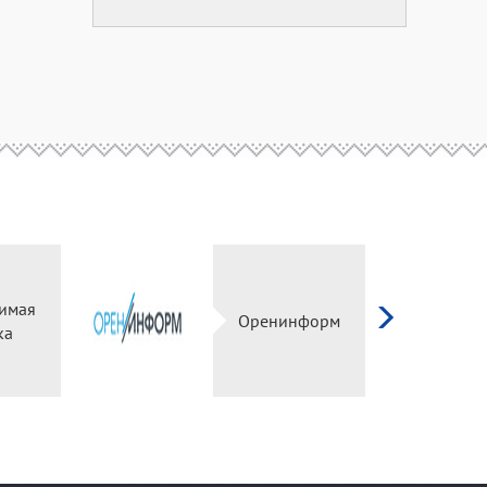
имая
Оренинформ
ка