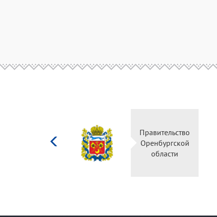
Министерство
Правительство
культуры
Оренбургской
Российской
области
федерации