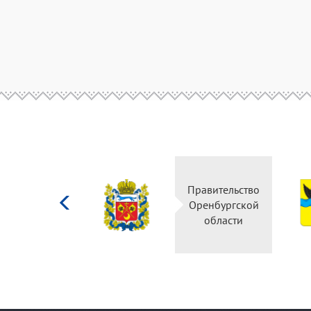
Министерство
Правительство
культуры
Оренбургской
Российской
области
федерации