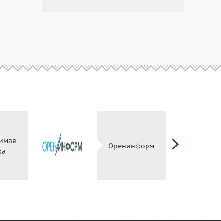
имая
Оренинформ
ка