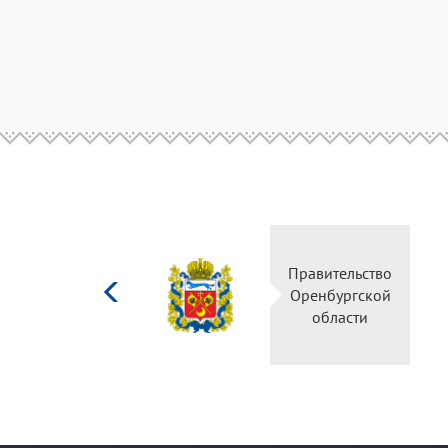
Министерство
Правительство
культуры
Оренбургской
Российской
области
федерации