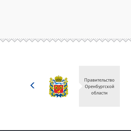
Министерство
культуры
Российской
федерации