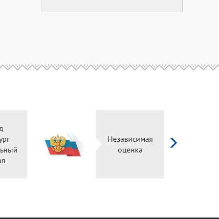
д
ург
Независимая
ьный
оценка
ал