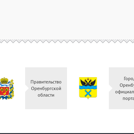
Горо
Правительство
Оренб
Оренбургской
официал
области
порт