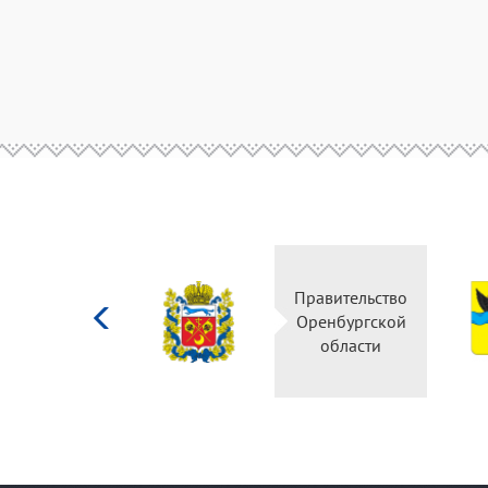
Министерство
Правительство
культуры
Оренбургской
Российской
области
федерации