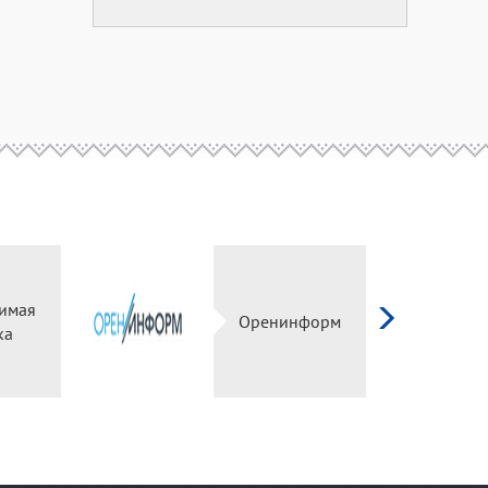
имая
Оренинформ
ка