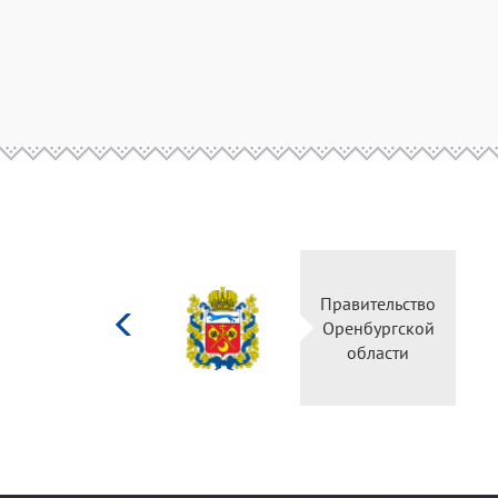
Министерство
Правительство
культуры
Оренбургской
Российской
области
федерации