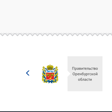
Министерство
Правительство
культуры
Оренбургской
Российской
области
федерации