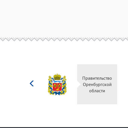
Министерство
Правительство
культуры
Оренбургской
Российской
области
федерации