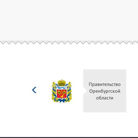
Министерство
Правительство
культуры
Оренбургской
Российской
области
федерации