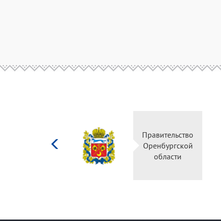
Министерство
Пра
культуры
Ор
Российской
федерации