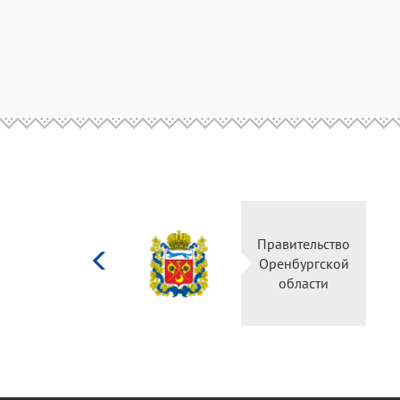
Министерство
Правительство
культуры
Оренбургской
Российской
области
федерации