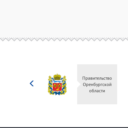
Министерство
Правительство
культуры
Оренбургской
Российской
области
федерации