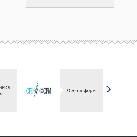
имая
Оренинформ
ка