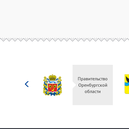
Министерство
Правительство
культуры
Оренбургской
Российской
области
федерации