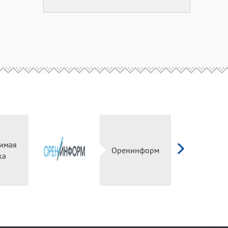
имая
Оренинформ
ка