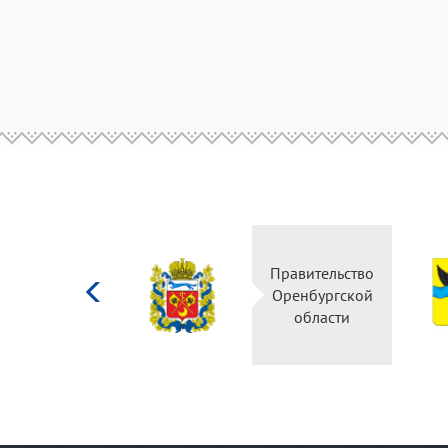
Министерство
Правительство
культуры
Оренбургской
Российской
области
федерации