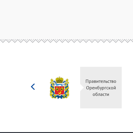
Министерство
Правительство
культуры
Оренбургской
Российской
области
федерации