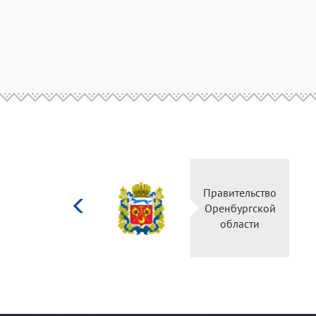
Министерство
Правительство
культуры
Оренбургской
Российской
области
федерации