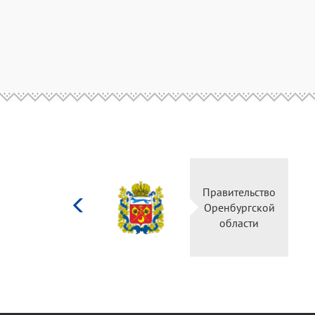
Министерство
Правительство
культуры
Оренбургской
Российской
области
федерации