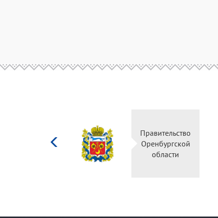
Министерство
Правительство
культуры
Оренбургской
Российской
области
федерации