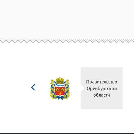
Министерство
культуры
Российской
федерации