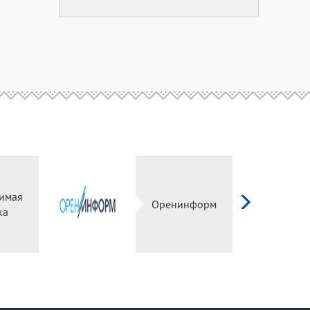
имая
Оренинформ
ка