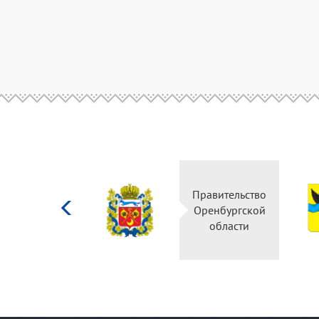
Министерство
Правительство
культуры
Оренбургской
Российской
области
федерации