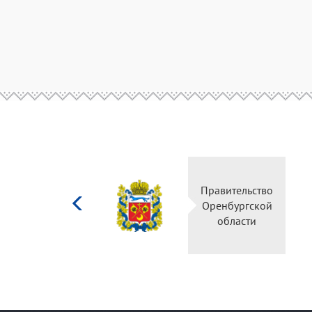
Министерство
Правительство
культуры
Оренбургской
Российской
области
федерации