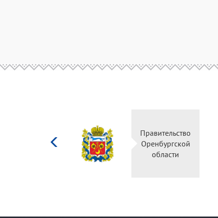
Министерство
Правительство
культуры
Оренбургской
Российской
области
федерации