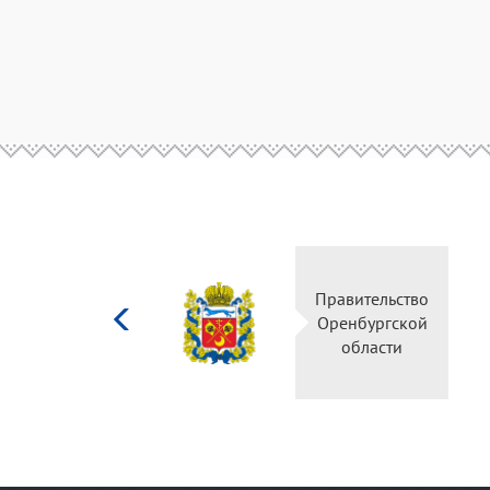
Министерство
Правительство
культуры
Оренбургской
Российской
области
федерации