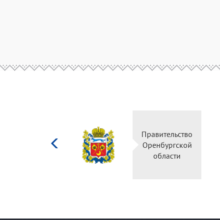
Министерство
Правительство
культуры
Оренбургской
Российской
области
федерации