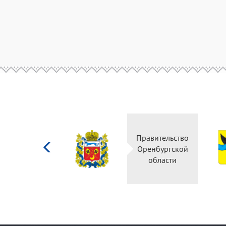
Министерство
Правительство
культуры
Оренбургской
Российской
области
федерации