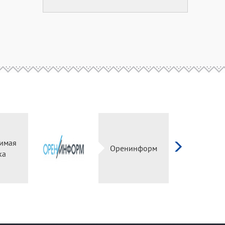
симая
Оренинформ
нка