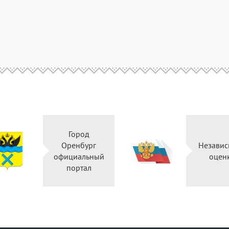
Город
Оренбург
Незави
официальный
оце
портал