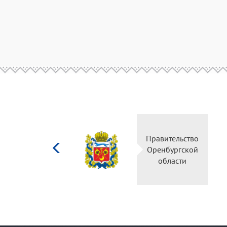
Министерство
Правительство
культуры
Оренбургской
Российской
области
федерации