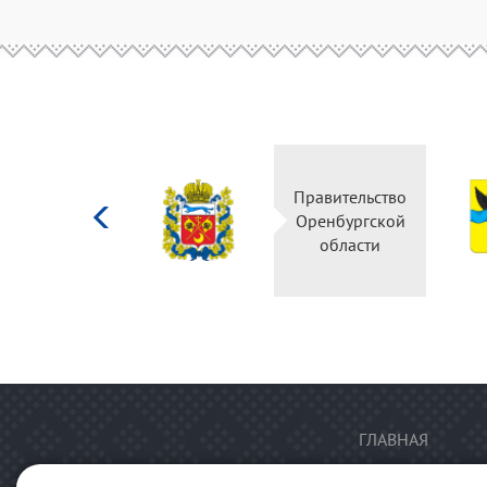
Министерство
Правительство
культуры
Оренбургской
Российской
области
федерации
ГЛАВНАЯ