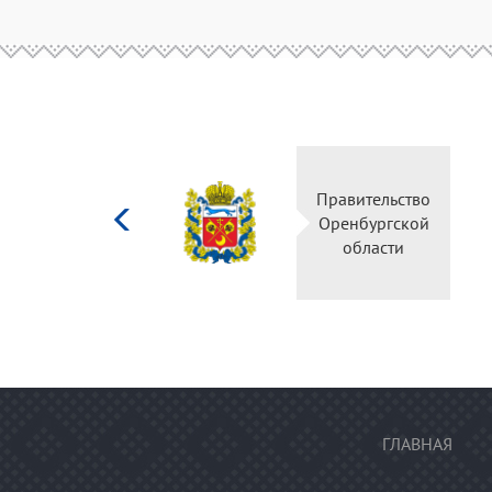
Министерство
Правительство
культуры
Оренбургской
Российской
области
федерации
ГЛАВНАЯ