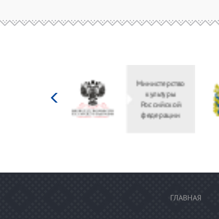
Министерство
культуры
Российской
федерации
ГЛАВНАЯ