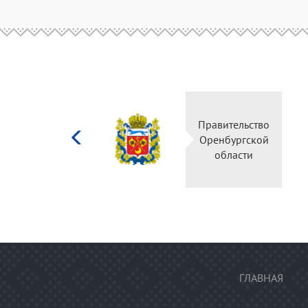
Министерство
Правительство
культуры
Оренбургской
Российской
области
федерации
ГЛАВНАЯ