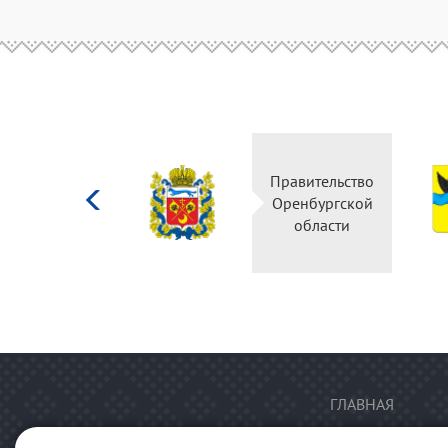
Министерство
Правительство
культуры
Оренбургской
Российской
области
федерации
ГЛАВНАЯ