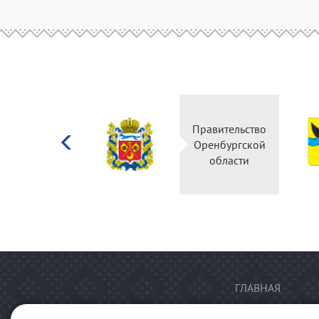
Министерство
Правительство
культуры
Оренбургской
Российской
области
федерации
ГЛАВНАЯ