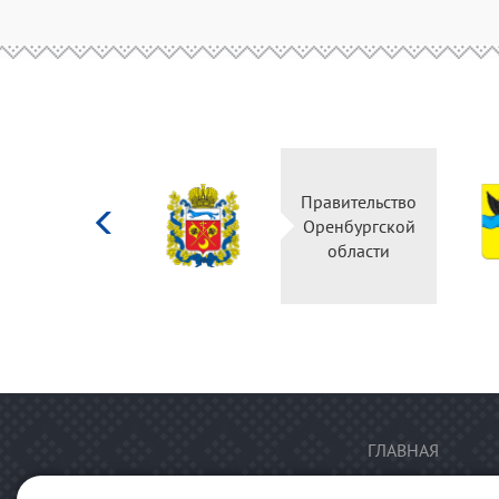
Министерство
Правительство
культуры
Оренбургской
Российской
области
федерации
ГЛАВНАЯ