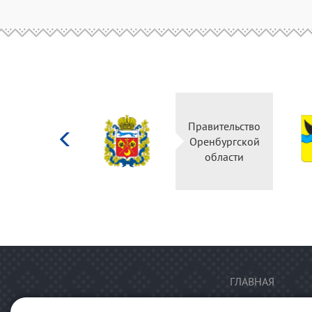
Министерство
Правительство
культуры
Оренбургской
Российской
области
федерации
ГЛАВНАЯ