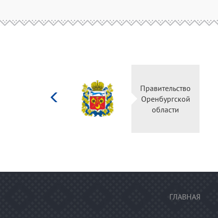
Министерство
Правительство
культуры
Оренбургской
Российской
области
федерации
ГЛАВНАЯ