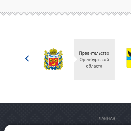
Министерство
Правительство
культуры
Оренбургской
Российской
области
федерации
ГЛАВНАЯ