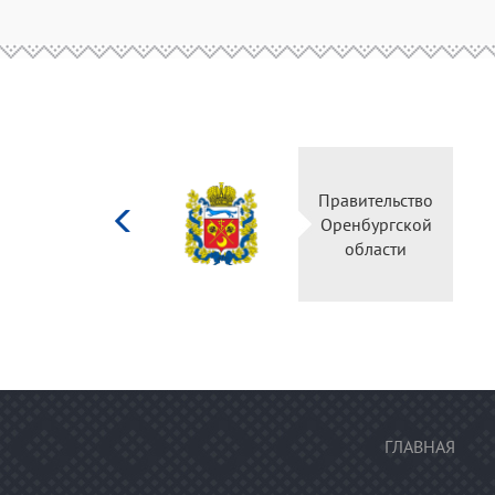
Министерство
Правительство
культуры
Оренбургской
Российской
области
федерации
ГЛАВНАЯ