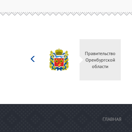
Министерство
Правительство
культуры
Оренбургской
Российской
области
федерации
ГЛАВНАЯ