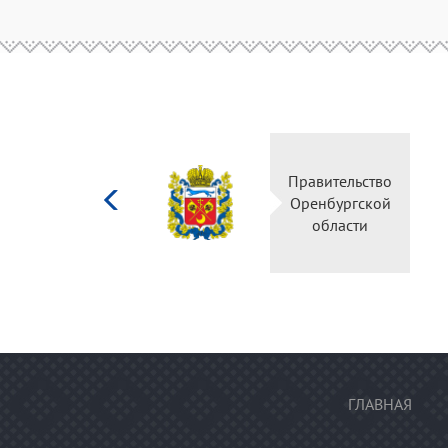
Министерство
Правительство
культуры
Оренбургской
Российской
области
федерации
ГЛАВНАЯ