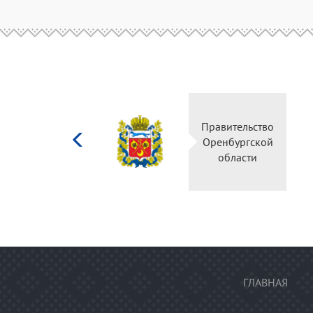
Министерство
Правите
культуры
Оренбу
Российской
обла
федерации
ГЛАВНАЯ