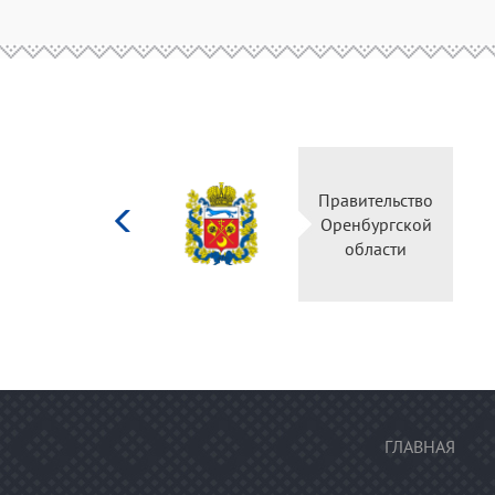
Министерство
Правительство
культуры
Оренбургской
Российской
области
федерации
ГЛАВНАЯ