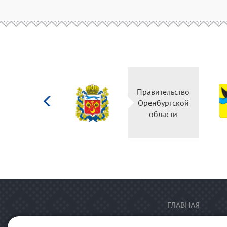
Министерство
Правительство
культуры
Оренбургской
Российской
области
федерации
ГЛАВНАЯ