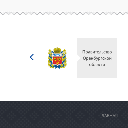
Министерство
Правительство
культуры
Оренбургской
Российской
области
федерации
ГЛАВНАЯ