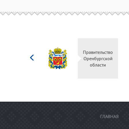
Министерство
Прав
культуры
Орен
Российской
о
федерации
ГЛАВНАЯ