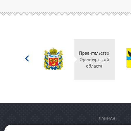
Министерство
Правительство
культуры
Оренбургской
Российской
области
федерации
ГЛАВНАЯ